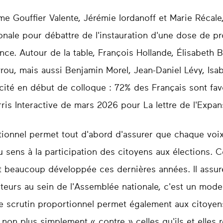
e Gouffier Valente, Jérémie Iordanoff et Marie Récal
onale pour débattre de l'instauration d'une dose de pr
ance. Autour de la table, François Hollande, Élisabeth
rou, mais aussi Benjamin Morel, Jean-Daniel Lévy, Isa
 cité en début de colloque : 72% des Français sont favo
ris Interactive de mars 2026 pour La lettre de l'Expan
ionnel permet tout d'abord d'assurer que chaque voix
du sens à la participation des citoyens aux élections. C
est beaucoup développée ces dernières années. Il assu
teurs au sein de l'Assemblée nationale, c'est un mode
 Le scrutin proportionnel permet également aux citoyen
 non plus simplement « contre » celles qu'ils et elles r