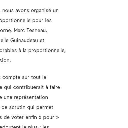
e, nous avons organisé un
oportionnelle pour les
 Borne, Marc Fesneau,
belle Guinaudeau et
rables à la proportionnelle,
sion.
 compte sur tout le
e qui contribuerait à faire
re une représentation
 de scrutin qui permet
s de voter enfin « pour »
edoutent le plus : les