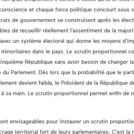
 conscience et chaque force politique concourt sous s
rats de gouvernement se construisent après les électi
les de recueillir réellement l'assentiment de la major
i avec un système électoral qui donne les moyens d'im
é minoritaires dans le pays. Le scrutin proportionnel co
Cinquième République sans avoir besoin de changer la 
le du Parlement. Dès lors que la probabilité que le par
lement devient faible, le Président de la République
à sa main. Le scrutin proportionnel permet enfin de re
t envisageables pour instaurer un scrutin proportion
age territorial fort de leurs parlementaires. C'est la 