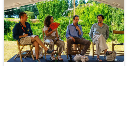
Festival International du Journalisme :
Défendre la presse locale
Partout où les médias locaux perdent du terrain, les
populismes en gagnent. Cette observation, mesurée et
quantifiée aux États-Unis, doit nous conduire à préserver ce
que nos territoires ont de plus précieux. Au Festival
International du Journalisme, à Couthures-sur-Garonne, j’ai
affirmé la vitalité qu’ils représentent pour notre démocratie.