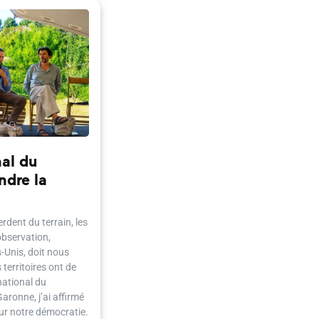
nal du
ndre la
rdent du terrain, les
observation,
-Unis, doit nous
territoires ont de
national du
ronne, j’ai affirmé
pour notre démocratie.