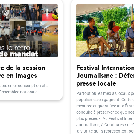
e de la session
Festival Internatio
re en images
Journalisme : Défe
presse locale
tés en circonscription et à
'Assemblée nationale
Partout où les médias locaux pe
populismes en gagnent. Cette 
mesurée et quantifiée aux États
conduire à préserver ce que nos 
plus précieux. Au Festival Inter
Journalisme, à Couthures-sur-Ga
la vitalité qu’ils représentent 