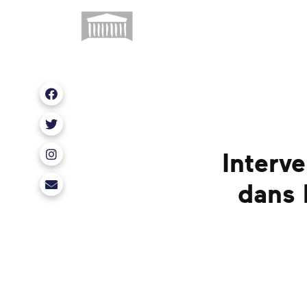
Nous retrouver sur Facebook
Nous retrouver sur X
Interv
Nous retrouver sur Instagram
dans 
erwan.balanant@assemblee-nationale.fr