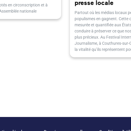
presse locale
tés en circonscription et à
'Assemblée nationale
Partout où les médias locaux pe
populismes en gagnent. Cette 
mesurée et quantifiée aux États
conduire à préserver ce que nos 
plus précieux. Au Festival Inter
Journalisme, à Couthures-sur-Ga
la vitalité qu’ils représentent 