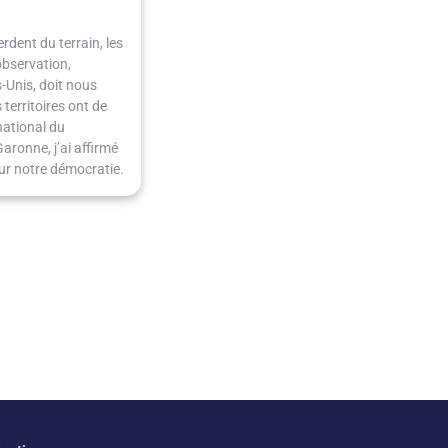
rdent du terrain, les
observation,
-Unis, doit nous
territoires ont de
national du
ronne, j’ai affirmé
pour notre démocratie.