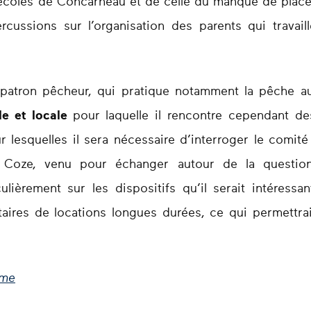
écoles de Concarneau et de celle du manque de place d
rcussions sur l’organisation des parents qui travaill
e patron pêcheur, qui pratique notamment la pêche 
e et locale
pour laquelle il rencontre cependant des
r lesquelles il sera nécessaire d’interroger le comité
Le Coze, venu pour échanger autour de la questi
culièrement sur les dispositifs qu’il serait intéres
taires de locations longues durées, ce qui permettra
mme