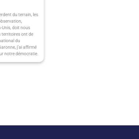
rdent du terrain, les
observation,
-Unis, doit nous
territoires ont de
national du
ronne, j’ai affirmé
pour notre démocratie.