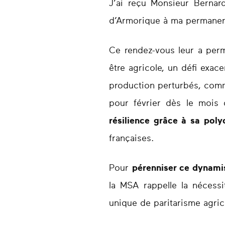
J’ai reçu Monsieur Bernar
d’Armorique à ma permane
Ce rendez-vous leur a perm
être agricole, un défi exac
production perturbés, comm
pour février dès le mois
résilience grâce à sa poly
françaises.
Pour
pérenniser ce dynam
la MSA rappelle la nécess
unique de paritarisme agric