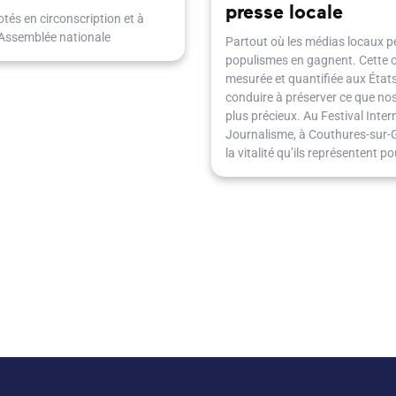
presse locale
tés en circonscription et à
'Assemblée nationale
Partout où les médias locaux pe
populismes en gagnent. Cette 
mesurée et quantifiée aux États
conduire à préserver ce que nos 
plus précieux. Au Festival Inter
Journalisme, à Couthures-sur-Ga
la vitalité qu’ils représentent 